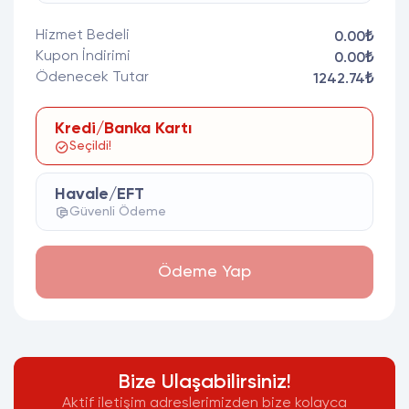
Hizmet Bedeli
0.00₺
Kupon İndirimi
0.00₺
Ödenecek Tutar
1242.74₺
Kredi/Banka Kartı
Seçildi!
Havale/EFT
Güvenli Ödeme
Ödeme Yap
Bize Ulaşabilirsiniz!
Aktif iletişim adreslerimizden bize kolayca