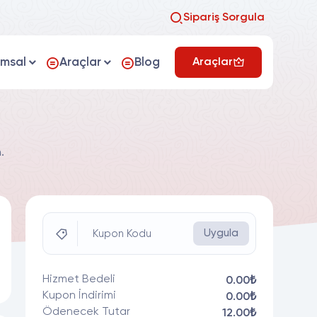
Sipariş Sorgula
umsal
Araçlar
Blog
Araçlar
.
Uygula
Kupon Kodu
Hizmet Bedeli
0.00₺
Kupon İndirimi
0.00₺
Ödenecek Tutar
12.00₺