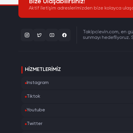
Bize Ulaşabilirsiniz!
Aktif iletişim adreslerimizden bize kolayca ulaşa
Takipcievin.com, en gün
sunmayı hedefliyoruz. S
HIZMETLERIMIZ
Instagram
Tiktok
Youtube
Twitter