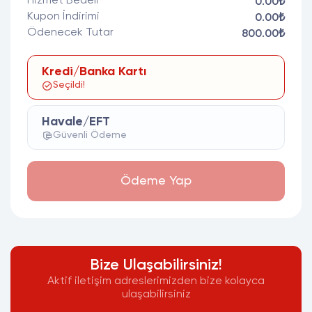
Hizmet Bedeli
0.00₺
Kupon İndirimi
0.00₺
Ödenecek Tutar
800.00₺
Kredi/Banka Kartı
Seçildi!
Havale/EFT
Güvenli Ödeme
Ödeme Yap
Bize Ulaşabilirsiniz!
Aktif iletişim adreslerimizden bize kolayca
ulaşabilirsiniz