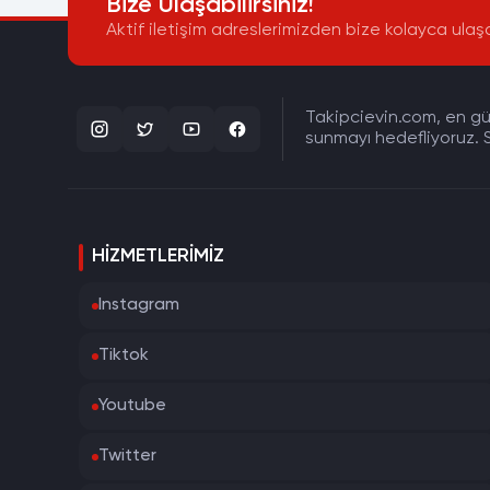
Bize Ulaşabilirsiniz!
Aktif iletişim adreslerimizden bize kolayca ulaşa
Takipcievin.com, en gün
sunmayı hedefliyoruz. S
HIZMETLERIMIZ
Instagram
Tiktok
Youtube
Twitter