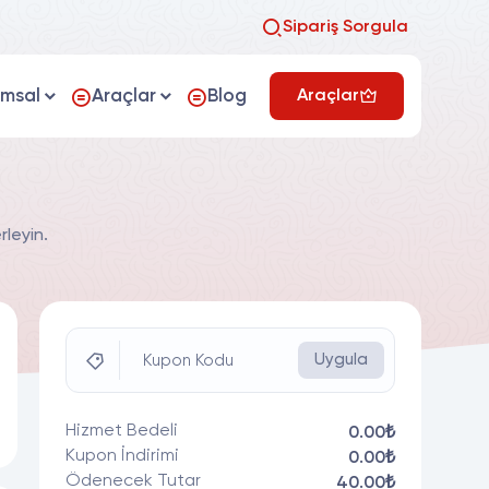
Sipariş Sorgula
umsal
Araçlar
Blog
Araçlar
leyin.
Uygula
Kupon Kodu
Hizmet Bedeli
0.00₺
Kupon İndirimi
0.00₺
Ödenecek Tutar
40.00₺