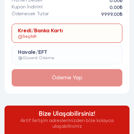
Hizmet Bedeli
0.00₺
Kupon İndirimi
0.00₺
Ödenecek Tutar
9999.00₺
Kredi/Banka Kartı
Seçildi!
Havale/EFT
Güvenli Ödeme
Ödeme Yap
Bize Ulaşabilirsiniz!
Aktif iletişim adreslerimizden bize kolayca
ulaşabilirsiniz