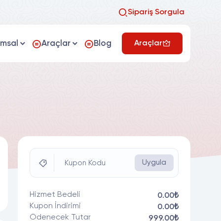
Sipariş Sorgula
umsal
Araçlar
Blog
Araçlar
Uygula
Kupon Kodu
Hizmet Bedeli
0.00₺
Kupon İndirimi
0.00₺
Ödenecek Tutar
999.00₺