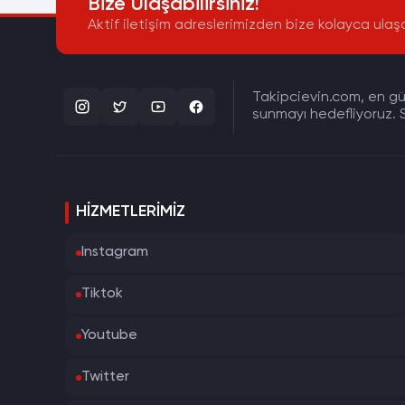
Bize Ulaşabilirsiniz!
Aktif iletişim adreslerimizden bize kolayca ulaşa
Takipcievin.com, en gün
sunmayı hedefliyoruz. S
HIZMETLERIMIZ
Instagram
Tiktok
Youtube
Twitter