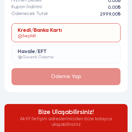
Hizmet Bedeli
0.00₺
Kupon İndirimi
0.00₺
Ödenecek Tutar
2999.00₺
Kredi/Banka Kartı
Seçildi!
Havale/EFT
Güvenli Ödeme
Ödeme Yap
Bize Ulaşabilirsiniz!
Aktif iletişim adreslerimizden bize kolayca
ulaşabilirsiniz