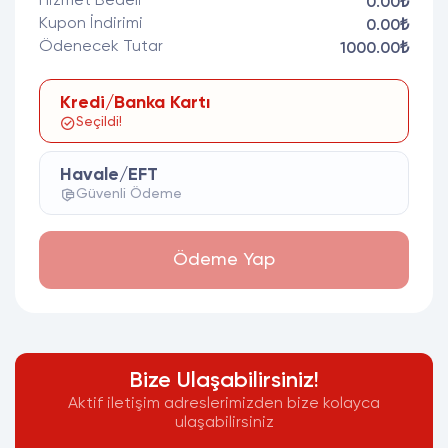
Hizmet Bedeli
0.00₺
Kupon İndirimi
0.00₺
Ödenecek Tutar
1000.00₺
Kredi/Banka Kartı
Seçildi!
Havale/EFT
Güvenli Ödeme
Ödeme Yap
Bize Ulaşabilirsiniz!
Aktif iletişim adreslerimizden bize kolayca
ulaşabilirsiniz