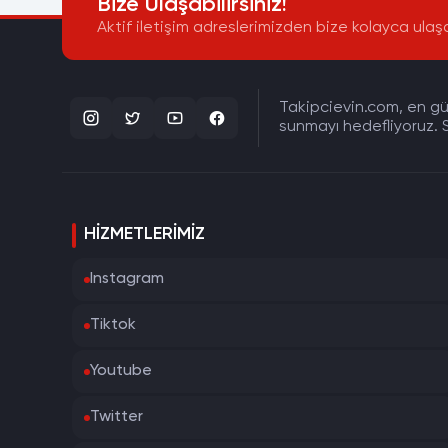
Bize Ulaşabilirsiniz!
Aktif iletişim adreslerimizden bize kolayca ulaşa
Takipcievin.com, en gün
sunmayı hedefliyoruz. S
HIZMETLERIMIZ
Instagram
Tiktok
Youtube
Twitter