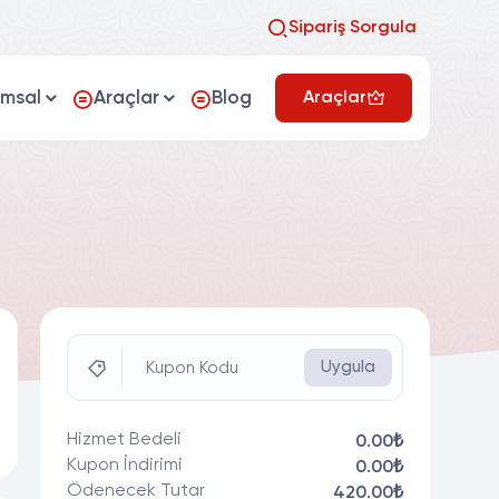
Sipariş Sorgula
umsal
Araçlar
Blog
Araçlar
Uygula
Kupon Kodu
Hizmet Bedeli
0.00₺
Kupon İndirimi
0.00₺
Ödenecek Tutar
420.00₺