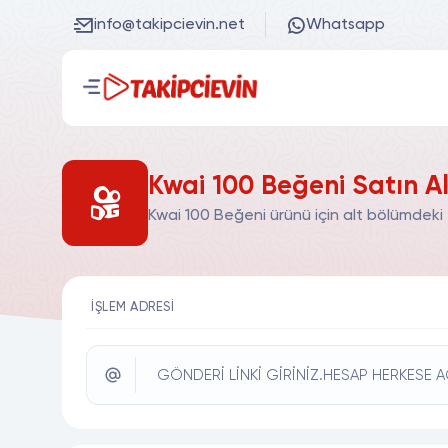
info@takipcievin.net
Whatsapp
Kwai 100 Beğeni Satın A
Kwai 100 Beğeni ürünü için alt bölümdeki 
İŞLEM ADRESI
GÖNDERİ LİNKİ GİRİNİZ.HESAP HERKESE A