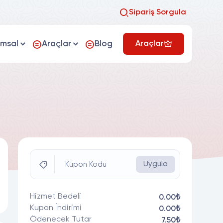
Sipariş Sorgula
umsal
Araçlar
Blog
Araçlar
Uygula
Kupon Kodu
Hizmet Bedeli
0.00₺
Kupon İndirimi
0.00₺
Ödenecek Tutar
7.50₺