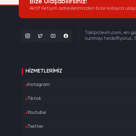
Bize Ulaşabilirsiniz!
Aktif iletişim adreslerimizden bize kolayca ulaşa
Takipcievin.com, en gün
sunmayı hedefliyoruz. S
HIZMETLERIMIZ
Instagram
Tiktok
Youtube
Twitter