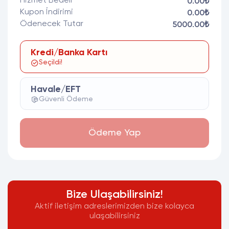
Hizmet Bedeli
0.00₺
Kupon İndirimi
0.00₺
Ödenecek Tutar
5000.00₺
Kredi/Banka Kartı
Seçildi!
Havale/EFT
Güvenli Ödeme
Ödeme Yap
Bize Ulaşabilirsiniz!
Aktif iletişim adreslerimizden bize kolayca
ulaşabilirsiniz