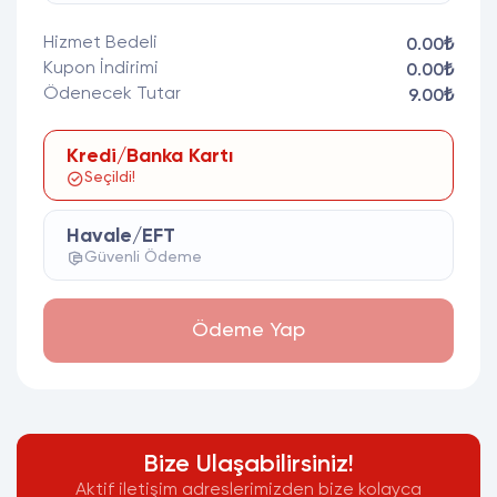
Hizmet Bedeli
0.00₺
Kupon İndirimi
0.00₺
Ödenecek Tutar
9.00₺
Kredi/Banka Kartı
Seçildi!
Havale/EFT
Güvenli Ödeme
Ödeme Yap
Bize Ulaşabilirsiniz!
Aktif iletişim adreslerimizden bize kolayca