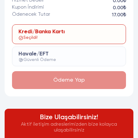
Hizmet Bedeli
0.00₺
Kupon İndirimi
0.00₺
Ödenecek Tutar
17.00₺
Kredi/Banka Kartı
Seçildi!
Havale/EFT
Güvenli Ödeme
Ödeme Yap
Bize Ulaşabilirsiniz!
Aktif iletişim adreslerimizden bize kolayca
ulaşabilirsiniz