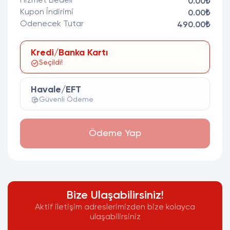
Hizmet Bedeli
0.00₺
Kupon İndirimi
0.00₺
Ödenecek Tutar
490.00₺
Kredi/Banka Kartı
Seçildi!
Havale/EFT
Güvenli Ödeme
Ödeme Yap
Bize Ulaşabilirsiniz!
Aktif iletişim adreslerimizden bize kolayca
ulaşabilirsiniz