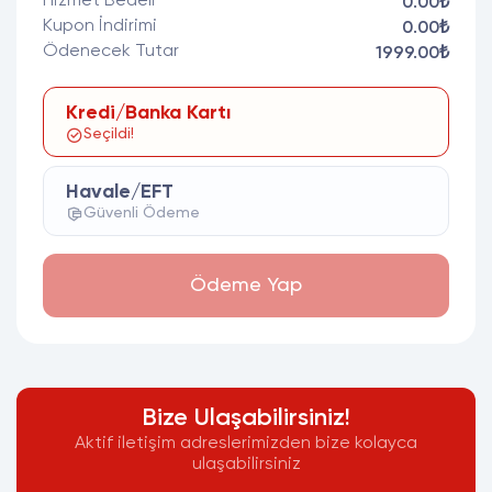
Hizmet Bedeli
0.00₺
Kupon İndirimi
0.00₺
Ödenecek Tutar
1999.00₺
Kredi/Banka Kartı
Seçildi!
Havale/EFT
Güvenli Ödeme
Ödeme Yap
Bize Ulaşabilirsiniz!
Aktif iletişim adreslerimizden bize kolayca
ulaşabilirsiniz