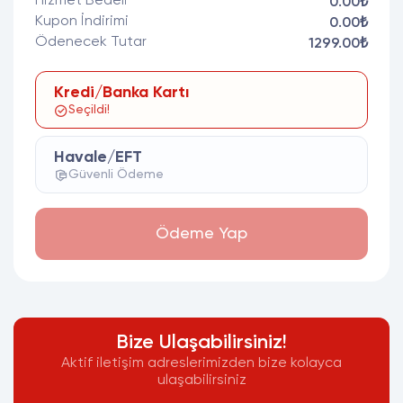
Hizmet Bedeli
0.00₺
Kupon İndirimi
0.00₺
Ödenecek Tutar
1299.00₺
Kredi/Banka Kartı
Seçildi!
Havale/EFT
Güvenli Ödeme
Ödeme Yap
Bize Ulaşabilirsiniz!
Aktif iletişim adreslerimizden bize kolayca
ulaşabilirsiniz