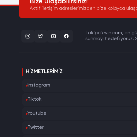
Bize Ulaşabilirsiniz!
Aktif iletişim adreslerimizden bize kolayca ulaşa
Takipcievin.com, en gün
sunmayı hedefliyoruz. S
HIZMETLERIMIZ
Instagram
Tiktok
Youtube
Twitter