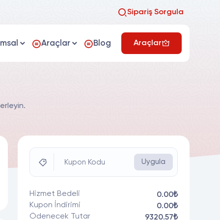
Sipariş Sorgula
umsal
Araçlar
Blog
Araçlar
erleyin.
Uygula
Kupon Kodu
Hizmet Bedeli
0.00₺
Kupon İndirimi
0.00₺
Ödenecek Tutar
9320.57₺