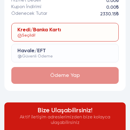
Hizmet Bedeli
0.00₺
Kupon İndirimi
0.00₺
Ödenecek Tutar
2330.15₺
Kredi/Banka Kartı
Seçildi!
Havale/EFT
Güvenli Ödeme
Ödeme Yap
Bize Ulaşabilirsiniz!
Aktif iletişim adreslerimizden bize kolayca
ulaşabilirsiniz