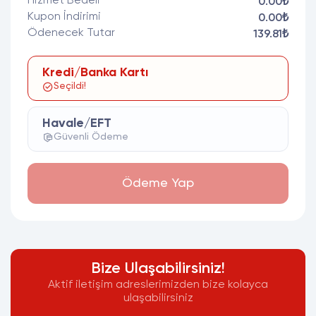
Hizmet Bedeli
0.00₺
Kupon İndirimi
0.00₺
Ödenecek Tutar
139.81₺
Kredi/Banka Kartı
Seçildi!
Havale/EFT
Güvenli Ödeme
Ödeme Yap
Bize Ulaşabilirsiniz!
Aktif iletişim adreslerimizden bize kolayca
ulaşabilirsiniz