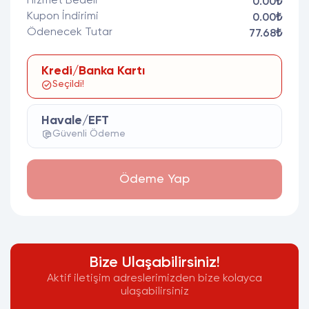
Hizmet Bedeli
0.00₺
Kupon İndirimi
0.00₺
Ödenecek Tutar
77.68₺
Kredi/Banka Kartı
Seçildi!
Havale/EFT
Güvenli Ödeme
Ödeme Yap
Bize Ulaşabilirsiniz!
Aktif iletişim adreslerimizden bize kolayca
ulaşabilirsiniz