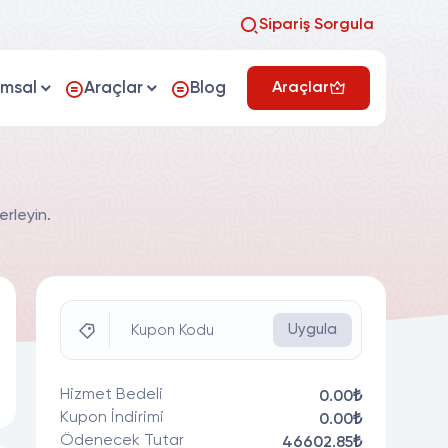
Sipariş Sorgula
umsal
Araçlar
Blog
Araçlar
rleyin.
Uygula
Kupon Kodu
Hizmet Bedeli
0.00₺
Kupon İndirimi
0.00₺
Ödenecek Tutar
46602.85₺