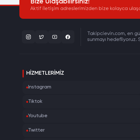
Bize Ulaşabilirsiniz!
Aktif iletişim adreslerimizden bize kolayca ulaşa
Takipcievin.com, en gün
sunmayı hedefliyoruz. S
HIZMETLERIMIZ
Instagram
Tiktok
Youtube
Twitter