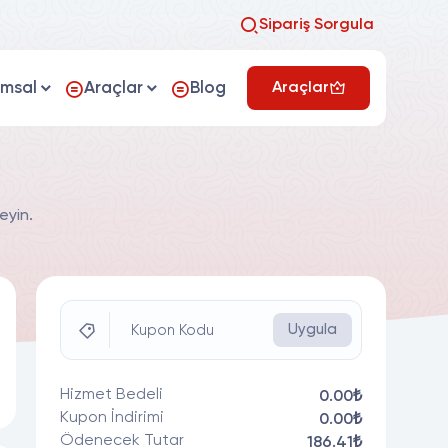
Sipariş Sorgula
umsal
Araçlar
Blog
Araçlar
eyin.
Uygula
Kupon Kodu
Hizmet Bedeli
0.00₺
Kupon İndirimi
0.00₺
Ödenecek Tutar
186.41₺