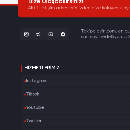
Bize Ulaşabilirsiniz!
Aktif iletişim adreslerimizden bize kolayca ulaşa
Takipcievin.com, en gün
sunmayı hedefliyoruz. S
HIZMETLERIMIZ
Instagram
Tiktok
Youtube
Twitter