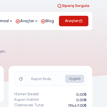
Sipariş Sorgula
umsal
Araçlar
Blog
Araçlar
yin.
Uygula
Kupon Kodu
Hizmet Bedeli
0.00₺
Kupon İndirimi
0.00₺
Ödenecek Tutar
19447.00₺