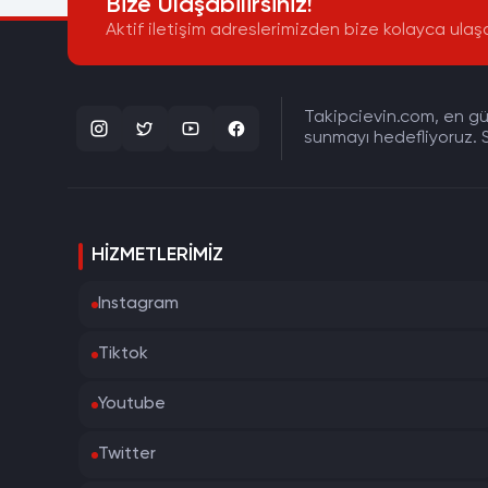
Bize Ulaşabilirsiniz!
Aktif iletişim adreslerimizden bize kolayca ulaşa
Takipcievin.com, en gün
sunmayı hedefliyoruz. S
HIZMETLERIMIZ
Instagram
Tiktok
Youtube
Twitter