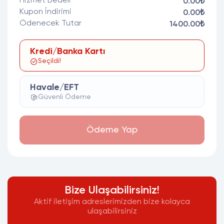
Hizmet Bedeli
0.00₺
Kupon İndirimi
0.00₺
Ödenecek Tutar
1400.00₺
Kredi/Banka Kartı
Seçildi!
Havale/EFT
Güvenli Ödeme
Ödeme Yap
Bize Ulaşabilirsiniz!
Aktif iletişim adreslerimizden bize kolayca
ulaşabilirsiniz