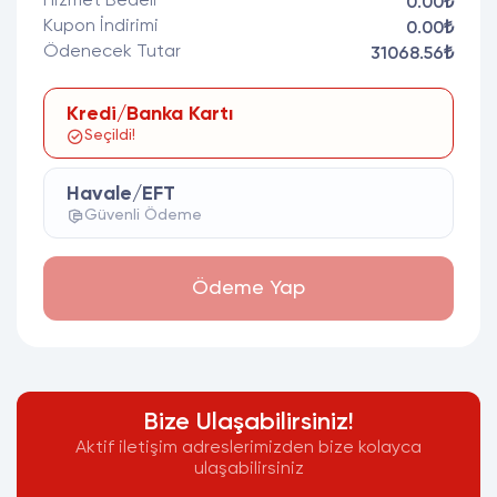
Hizmet Bedeli
0.00₺
Kupon İndirimi
0.00₺
Ödenecek Tutar
31068.56₺
Kredi/Banka Kartı
Seçildi!
Havale/EFT
Güvenli Ödeme
Ödeme Yap
Bize Ulaşabilirsiniz!
Aktif iletişim adreslerimizden bize kolayca
ulaşabilirsiniz