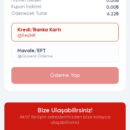
Hizmet Bedeli
0.00₺
Kupon İndirimi
0.00₺
Ödenecek Tutar
6.22₺
Kredi/Banka Kartı
Seçildi!
Havale/EFT
Güvenli Ödeme
Ödeme Yap
Bize Ulaşabilirsiniz!
Aktif iletişim adreslerimizden bize kolayca
ulaşabilirsiniz