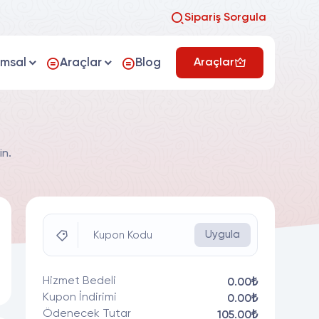
Sipariş Sorgula
umsal
Araçlar
Blog
Araçlar
in.
Uygula
Kupon Kodu
Hizmet Bedeli
0.00₺
Kupon İndirimi
0.00₺
Ödenecek Tutar
105.00₺