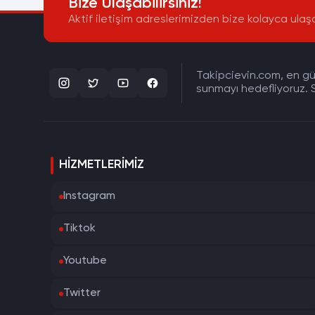
Bize Ulaşabilirsiniz!
Aktif iletişim adreslerimizden bize kolayca ulaşa
Takipcievin.com, en gün
sunmayı hedefliyoruz. S
HIZMETLERIMIZ
Instagram
Tiktok
Youtube
Twitter