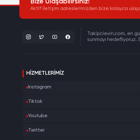
Bize Ulaşabilirsiniz!
Aktif iletişim adreslerimizden bize kolayca ulaşa
Takipcievin.com, en gün
sunmayı hedefliyoruz. S
HIZMETLERIMIZ
Instagram
Tiktok
Youtube
Twitter