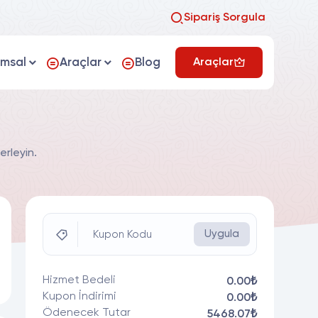
Sipariş Sorgula
umsal
Araçlar
Blog
Araçlar
erleyin.
Uygula
Kupon Kodu
Hizmet Bedeli
0.00₺
Kupon İndirimi
0.00₺
Ödenecek Tutar
5468.07₺