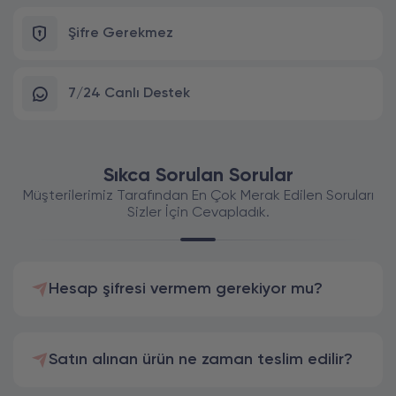
Şifre Gerekmez
7/24 Canlı Destek
Sıkca Sorulan Sorular
Müşterilerimiz Tarafından En Çok Merak Edilen Soruları
Sizler İçin Cevapladık.
Hesap şifresi vermem gerekiyor mu?
Satın alınan ürün ne zaman teslim edilir?