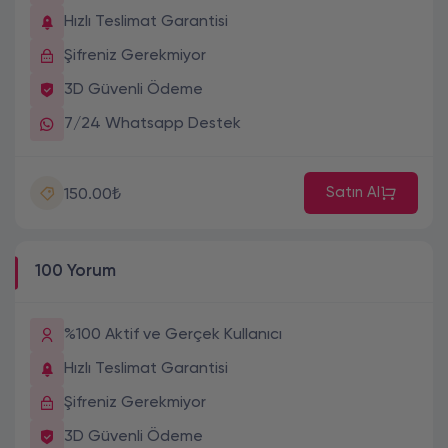
Hızlı Teslimat Garantisi
Şifreniz Gerekmiyor
3D Güvenli Ödeme
7/24 Whatsapp Destek
Satın Al
150.00₺
100 Yorum
%100 Aktif ve Gerçek Kullanıcı
Hızlı Teslimat Garantisi
Şifreniz Gerekmiyor
3D Güvenli Ödeme