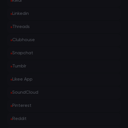
Kwai
anahtarıdır. Özellikle *
Likee App Yorum Satın
Al
* seçenekleri, içerik üreticilerinin dikkatini
Linkedin
çekmek ve topluluk oluşturmak adına kritik bir
rol oynar. Bu yorumlar, izleyici ile bağlantı
Threads
kurmanın yanı sıra, içerik hakkında merak
uyandırır. Yorumların içeriğiyle etkileşimi
Clubhouse
artırma yeteneği, kullanıcıların dikkatini
çekmenin en etkili yollarından biridir. Özellikle
Snapchat
sıklıkla kullanılan yöntemler, görünürlüğü
artırmada önemli katkılar sağlayabilir.
Tumblr
Unutmayın ki, izleyicilerle kurulan her sağlam
bağ, daha geniş bir kitleye ulaşmanın
Likee App
kapılarını açar.
SoundCloud
Yorum Satın Almanın Trendleri:
Kullanıcı Davranışları Üzerindeki
Pinterest
Etkileri
Reddit
Likee App Yorum Satın Al
trendi, sosyal