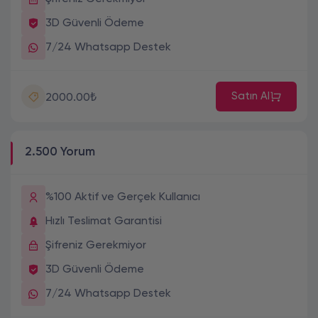
3D Güvenli Ödeme
7/24 Whatsapp Destek
Satın Al
2000.00₺
2.500 Yorum
%100 Aktif ve Gerçek Kullanıcı
Hızlı Teslimat Garantisi
Şifreniz Gerekmiyor
3D Güvenli Ödeme
7/24 Whatsapp Destek