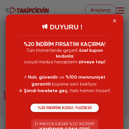
Araçlar
DUYURU !
%20 İNDİRİM FIRSATINI KAÇIRMA!
Tüm hizmetlerde geçerli
özel kupon
Likee App Yorum Satın Al
kodunla
sosyal medya hesaplarını
zirveye taşı!
Likee App Yorum Satın Al. Likee App platformunda
içeriklerinizin Yorum sayısını arttırmaya yönelik
hizmetlerdir.
⚡️
Hızlı
,
güvenilir
ve
%100 memnuniyet
garantili
büyüme seni bekliyor.
✈️
Şimdi harekete geç
, farkı hemen hisset!
5 Yorum
%20 İNDİRİM KODU: YUZDE20
%100 Aktif ve Gerçek Kullanıcı
Hızlı Teslimat Garantisi
31 MAYIS’A KADAR %20 İNDIRIM!