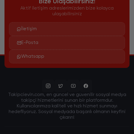
Bize Ulaşabilirsiniz!
Likee Uygulamasında Yorum
Aktif iletişim adreslerimizden bize kolayca
ulaşabilirsiniz
Satın Almanın Stratejik
Avantajları
İletişim
Likee uygulaması, içerik üreticileri için harika
bir fırsat sunuyor.
Likee App Yorum Satın Al
E-Posta
hizmetiyle, video içerikleriniz hızla daha fazla
etkileşim alabilir. Bu sayede, algoritmalar
Whatsapp
gözünde daha değerli hale gelirsiniz. İnsanlar,
popüler içeriklere yönelme eğiliminde
olduğundan, yorum sayınızı artırmak, izleyici
kitlenizi genişletmek için etkili bir yoldur. Eğer
daha çok görünürlük istiyorsanız,
Likee App
Takipcievin.com, en güncel ve güvenilir sosyal medya
Yorum Satın Al nasıl yapılır
sorusunu mutlaka
takipçi hizmetlerini sunan bir platformdur.
araştırmalısınız. Unutmayın, etkileşimlerinizi
Kullanıcılarımıza kaliteli ve hızlı hizmet sunmayı
hedefliyoruz. Sosyal medyada başarılı olmanın keyfini
artırırken dikkat çekici olmayı başarabilirsiniz!
çıkarın!
Yorum Satın Alma Sürecinde