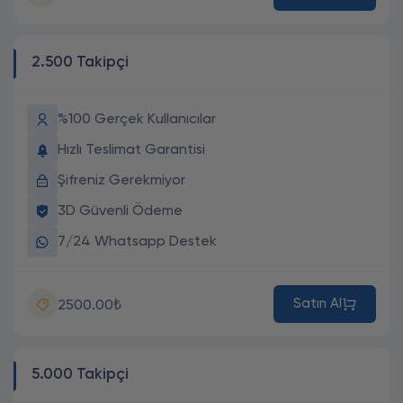
2.500 Takipçi
%100 Gerçek Kullanıcılar
Hızlı Teslimat Garantisi
Şifreniz Gerekmiyor
3D Güvenli Ödeme
7/24 Whatsapp Destek
Satın Al
2500.00₺
5.000 Takipçi