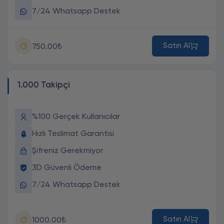
7/24 Whatsapp Destek
Satın Al
750.00₺
1.000 Takipçi
%100 Gerçek Kullanıcılar
Hızlı Teslimat Garantisi
Şifreniz Gerekmiyor
3D Güvenli Ödeme
7/24 Whatsapp Destek
Satın Al
1000.00₺