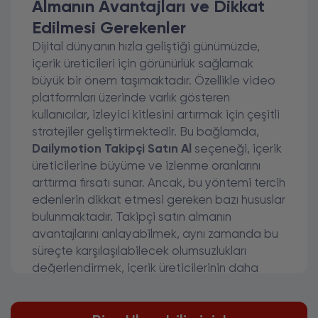
Almanın Avantajları ve Dikkat
Edilmesi Gerekenler
Dijital dünyanın hızla geliştiği günümüzde,
içerik üreticileri için görünürlük sağlamak
büyük bir önem taşımaktadır. Özellikle video
platformları üzerinde varlık gösteren
kullanıcılar, izleyici kitlesini artırmak için çeşitli
stratejiler geliştirmektedir. Bu bağlamda,
Dailymotion Takipçi Satın Al
seçeneği, içerik
üreticilerine büyüme ve izlenme oranlarını
arttırma fırsatı sunar. Ancak, bu yöntemi tercih
edenlerin dikkat etmesi gereken bazı hususlar
bulunmaktadır. Takipçi satın almanın
avantajlarını anlayabilmek, aynı zamanda bu
süreçte karşılaşılabilecek olumsuzlukları
değerlendirmek, içerik üreticilerinin daha
sağlıklı ve sürdürülebilir bir büyüme
hedeflemesine yardımcı olacaktır. Bu yazıda,