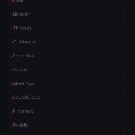
Kwai
markaların ve içerik üreticilerin başarısını
belirleyen bir faktör haline geldi.
Dailymotion
Linkedin
Takipçi Satın Al
işlemi, birçok kişi için hızlı bir
çözüm sunuyor. Ancak bu durumun, hedef
Threads
kitle üzerinde yaratabileceği etkileri dikkate
almak oldukça önemli.
Clubhouse
Öncelikle, takipçi satın almak, görünürlük
Snapchat
sağlayabilir. Ancak, bu durum gerçek
etkileşimleri artırmaz. Takipçilerin yalnızca
Tumblr
sayıda artması, izleyicilerin içerikle ilgisini
çekmeyebilir. Bunun yanı sıra, takipçi satın
Likee App
almanın güvenilirliği şüphe uyandıran bir
konudur.
Dailymotion Takipçi Satın Al
SoundCloud
güvenilir
mi sorusu, birçok içerik üreticisi için
merak uyandıran bir meseledir.
Pinterest
Ayrıca, eğer hedef kitleniz sahte takipçilerle
Reddit
dolu bir hesapla karşılaşırsa, güven duygusu