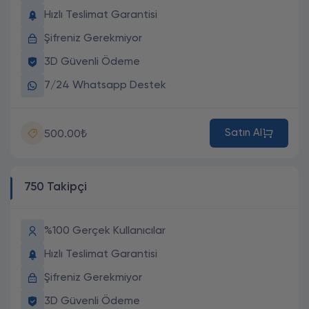
Hızlı Teslimat Garantisi
Şifreniz Gerekmiyor
3D Güvenli Ödeme
7/24 Whatsapp Destek
Satın Al
500.00₺
750 Takipçi
%100 Gerçek Kullanıcılar
Hızlı Teslimat Garantisi
Şifreniz Gerekmiyor
3D Güvenli Ödeme