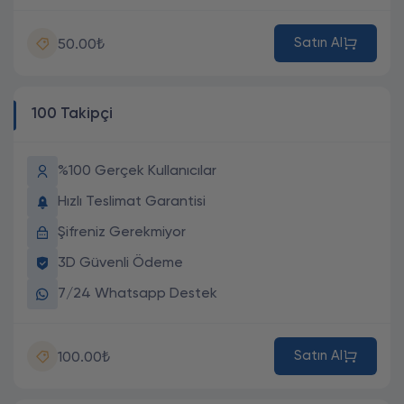
Satın Al
50.00₺
100 Takipçi
%100 Gerçek Kullanıcılar
Hızlı Teslimat Garantisi
Şifreniz Gerekmiyor
3D Güvenli Ödeme
7/24 Whatsapp Destek
Satın Al
100.00₺