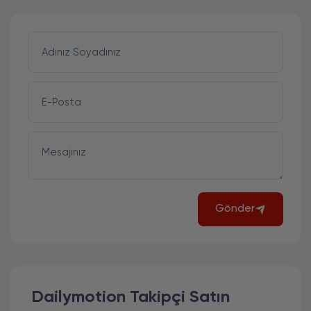
Adınız Soyadınız
E-Posta
Mesajınız
Gönder
Dailymotion Takipçi Satın