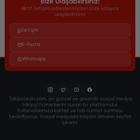
Dailymotion Takipçi Satın Al
Bize Ulaşabilirsiniz!
hizmetinin
avantajlarına ve bu süreçte dikkat edilmesi
Aktif iletişim adreslerimizden bize kolayca
ulaşabilirsiniz
gereken konulara değineceğiz.
Dailymotion Takipçi Satın
İletişim
Almanın Temel Nedenleri
E-Posta
Dailymotion platformunda başarılı olmak için
Dailymotion Takipçi Satın Al
seçeneği, içerik
Whatsapp
üreticileri için önemli bir strateji haline
gelmiştir. İlk olarak, takipçi sayınızı artırmak,
videolarınızın daha geniş bir kitleye ulaşmasını
sağlar. Bu durum, organik etkileşimi de
artırarak içeriklerinizin daha fazla beğeni ve
Takipcievin.com, en güncel ve güvenilir sosyal medya
paylaşım almasına yol açar.
takipçi hizmetlerini sunan bir platformdur.
Kullanıcılarımıza kaliteli ve hızlı hizmet sunmayı
Bir diğer neden ise, izleyici kitlenizin güvenini
hedefliyoruz. Sosyal medyada başarılı olmanın keyfini
kazanma meselesidir. Sosyal medya
çıkarın!
kullanıcıları, takipçi sayısı yüksek olan
hesaplara daha fazla ilgi gösterir. Dolayısıyla,