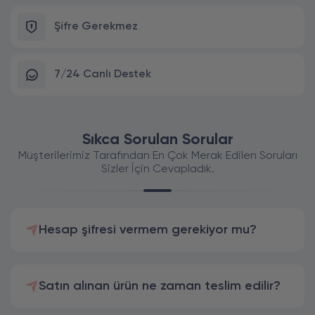
Şifre Gerekmez
7/24 Canlı Destek
Sıkca Sorulan Sorular
Müşterilerimiz Tarafından En Çok Merak Edilen Soruları
Sizler İçin Cevapladık.
Hesap şifresi vermem gerekiyor mu?
Satın alınan ürün ne zaman teslim edilir?