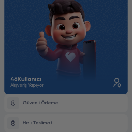
46
Kullanıcı
Alışveriş Yapıyor
Güvenli Ödeme
Hızlı Teslimat