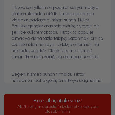
Tiktok, son yılların en popüler sosyal medya
platformlarından biridir. Kullanıcılarına kısa
videolar paylaşma imkanı sunan Tiktok,
özellikle gençler arasında oldukça yaygın bir
şekilde kullanılmaktadır. Tiktok'ta popüler
olmak ve daha fazla takipçi kazanmak için ise
özellikle izlenme sayısı oldukça önemlidir. Bu
noktada, ücretsiz Tiktok izlenme hizmeti
sunan firmaların varlığı da oldukça önemlidir.
Beğeni hizmeti sunan firmalar, Tiktok
hesabınızın daha geniş bir kitleye ulaşmasına
yardımcı olabilir. Özellikle yeni hesaplar için
takipçi sayısını artırmak oldukça zordur ve bu
noktada izlenme sayısının artması, hesabın
Bize Ulaşabilirsiniz!
daha fazla kişi tarafından fark edilmesini
Aktif iletişim adreslerimizden bize kolayca
sağlayabilir. Bu nedenle, ücretsiz Tiktok
ulaşabilirsiniz