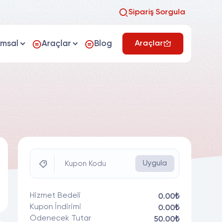
Sipariş Sorgula
umsal
Araçlar
Blog
Araçlar
Uygula
Kupon Kodu
Hizmet Bedeli
0.00₺
Kupon İndirimi
0.00₺
Ödenecek Tutar
50.00₺