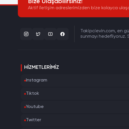
Bize Ulaşabilirsiniz!
Aktif iletişim adreslerimizden bize kolayca ulaşa
Takipcievin.com, en gün
sunmayı hedefliyoruz. S
HIZMETLERIMIZ
Instagram
Tiktok
Youtube
Twitter